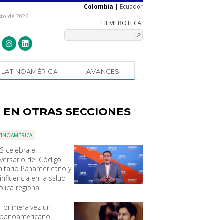
Colombia
|
Ecuador
sto de 2026
LATINOAMÉRICA
AVANCES
EN OTRAS SECCIONES
TINOAMÉRICA
S celebra el
iversario del Código
nitario Panamericano y
influencia en la salud
blica regional
r primera vez un
spanoamericano