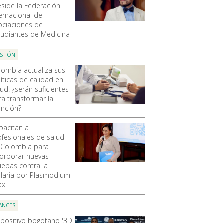
eside la Federación
ternacional de
ociaciones de
tudiantes de Medicina
STIÓN
lombia actualiza sus
líticas de calidad en
ud: ¿serán suficientes
ra transformar la
ención?
pacitan a
ofesionales de salud
 Colombia para
corporar nuevas
uebas contra la
laria por Plasmodium
ax
ANCES
spositivo bogotano '3D