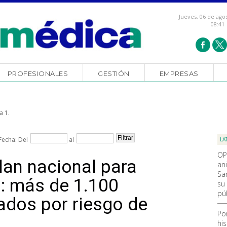
Jueves, 06 de ago
08:41
PROFESIONALES
GESTIÓN
EMPRESAS
a 1.
Fecha: Del
al
LA
OP
lan nacional para
an
Sa
s: más de 1.100
su 
pú
ados por riesgo de
Po
hi