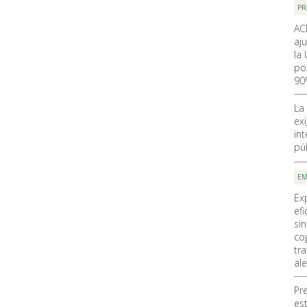
PR
AC
aju
la
po
90
La
ex
in
pú
EM
Ex
efi
si
cog
tr
al
Pr
es