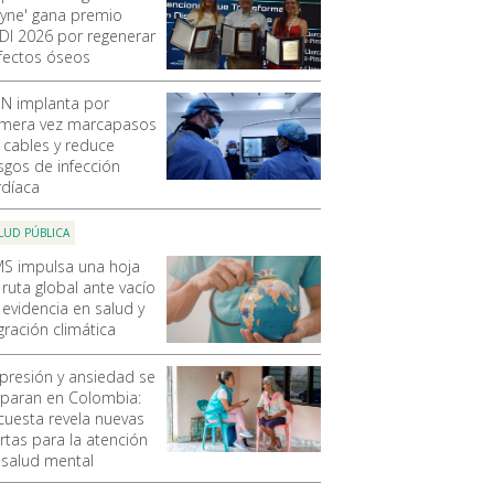
yne' gana premio
DI 2026 por regenerar
fectos óseos
N implanta por
imera vez marcapasos
n cables y reduce
esgos de infección
rdíaca
LUD PÚBLICA
S impulsa una hoja
 ruta global ante vacío
 evidencia en salud y
gración climática
presión y ansiedad se
sparan en Colombia:
cuesta revela nuevas
ertas para la atención
 salud mental