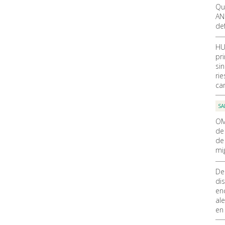
Qu
AN
de
HU
pr
si
ri
ca
SA
OM
de
de
mi
De
di
en
al
en