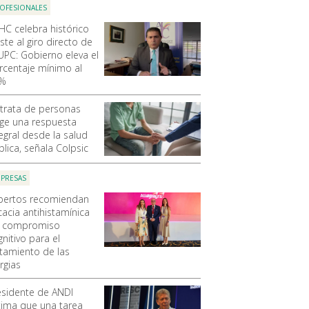
OFESIONALES
HC celebra histórico
ste al giro directo de
 UPC: Gobierno eleva el
rcentaje mínimo al
%
 trata de personas
ige una respuesta
tegral desde la salud
blica, señala Colpsic
PRESAS
pertos recomiendan
cacia antihistamínica
n compromiso
nitivo para el
atamiento de las
ergias
esidente de ANDI
tima que una tarea