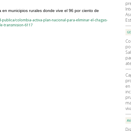
pr
In
ia en municipios rurales donde vive el 96 por ciento de
As
Es
publica/colombia-activa-plan-nacional-para-eliminar-el-chagas-
de-transmision-6117
GE
Co
po
Sal
pa
at
Ca
pr
en
in
pr
ma
viv
AV
Di