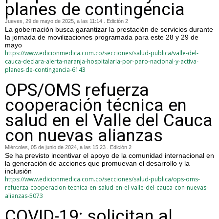
planes de contingencia
Jueves, 29 de mayo de 2025, a las 11:14 . Edición 2
La gobernación busca garantizar la prestación de servicios durante
la jornada de movilizaciones programada para este 28 y 29 de
mayo
https://www.edicionmedica.com.co/secciones/salud-publica/valle-del-
cauca-declara-alerta-naranja-hospitalaria-por-paro-nacional-y-activa-
planes-de-contingencia-6143
OPS/OMS refuerza
cooperación técnica en
salud en el Valle del Cauca
con nuevas alianzas
Miércoles, 05 de junio de 2024, a las 15:23 . Edición 2
Se ha previsto incentivar el apoyo de la comunidad internacional en
la generación de acciones que promuevan el desarrollo y la
inclusión
https://www.edicionmedica.com.co/secciones/salud-publica/ops-oms-
refuerza-cooperacion-tecnica-en-salud-en-el-valle-del-cauca-con-nuevas-
alianzas-5073
COVID-19: solicitan al