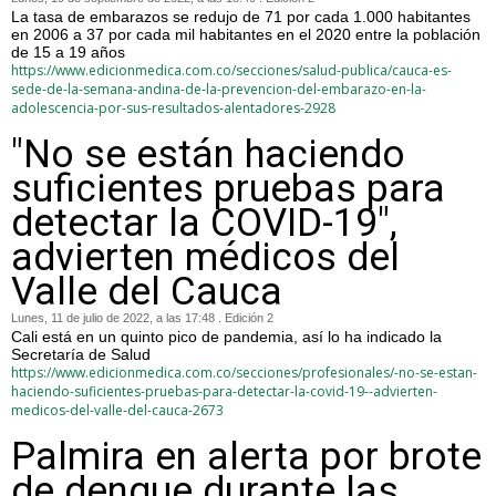
La tasa de embarazos se redujo de 71 por cada 1.000 habitantes
en 2006 a 37 por cada mil habitantes en el 2020 entre la población
de 15 a 19 años
https://www.edicionmedica.com.co/secciones/salud-publica/cauca-es-
sede-de-la-semana-andina-de-la-prevencion-del-embarazo-en-la-
adolescencia-por-sus-resultados-alentadores-2928
"No se están haciendo
suficientes pruebas para
detectar la COVID-19",
advierten médicos del
Valle del Cauca
Lunes, 11 de julio de 2022, a las 17:48 . Edición 2
Cali está en un quinto pico de pandemia, así lo ha indicado la
Secretaría de Salud
https://www.edicionmedica.com.co/secciones/profesionales/-no-se-estan-
haciendo-suficientes-pruebas-para-detectar-la-covid-19--advierten-
medicos-del-valle-del-cauca-2673
Palmira en alerta por brote
de dengue durante las