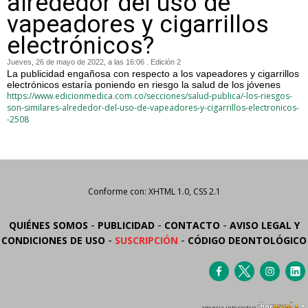
alrededor del uso de
vapeadores y cigarrillos
electrónicos?
Jueves, 26 de mayo de 2022, a las 16:06 . Edición 2
La publicidad engañosa con respecto a los vapeadores y cigarrillos
electrónicos estaría poniendo en riesgo la salud de los jóvenes
https://www.edicionmedica.com.co/secciones/salud-publica/-los-riesgos-
son-similares-alrededor-del-uso-de-vapeadores-y-cigarrillos-electronicos-
-2508
Conforme con: XHTML 1.0, CSS 2.1
-
-
-
QUIÉNES SOMOS
PUBLICIDAD
CONTACTO
AVISO LEGAL Y
-
-
CONDICIONES DE USO
SUSCRIPCIÓN
CÓDIGO DEONTOLÓGICO
agencia interactiva