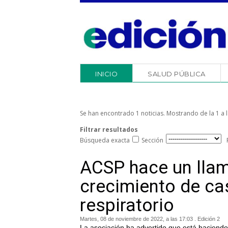
INICIO
SALUD PÚBLICA
Se han encontrado 1 noticias. Mostrando de la 1 a l
Filtrar resultados
Búsqueda exacta
Sección
ACSP hace un llam
crecimiento de cas
respiratorio
Martes, 08 de noviembre de 2022, a las 17:03 . Edición 2
La asociación ha advertido que está haciendo e