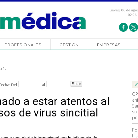
Jueves, 06 de ago
02:26
PROFESIONALES
GESTIÓN
EMPRESAS
a 1.
Fecha: Del
al
LA
OP
ado a estar atentos al
an
Sa
os de virus sincitial
su 
pú
Po
hi
co a una alerta internacional por la influencia de