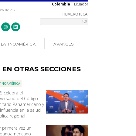
Colombia
|
Ecuador
sto de 2026
LATINOAMÉRICA
AVANCES
EN OTRAS SECCIONES
TINOAMÉRICA
S celebra el
iversario del Código
nitario Panamericano y
influencia en la salud
blica regional
r primera vez un
spanoamericano