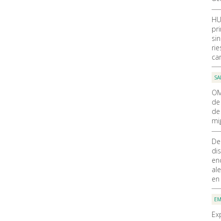
HU
pr
si
ri
ca
SA
OM
de
de
mi
De
di
en
al
en
EM
Ex