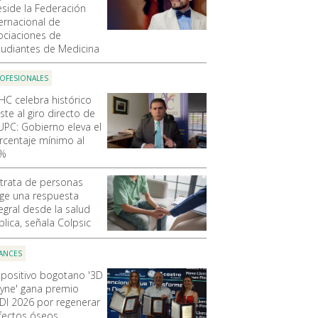
eside la Federación
ternacional de
ociaciones de
tudiantes de Medicina
OFESIONALES
HC celebra histórico
ste al giro directo de
 UPC: Gobierno eleva el
rcentaje mínimo al
%
 trata de personas
ige una respuesta
tegral desde la salud
blica, señala Colpsic
ANCES
spositivo bogotano '3D
yne' gana premio
DI 2026 por regenerar
fectos óseos