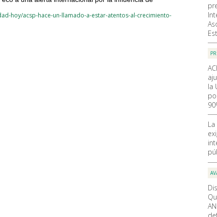
pr
In
ad-hoy/acsp-hace-un-llamado-a-estar-atentos-al-crecimiento-
As
Es
PR
AC
aju
la
po
90
La
ex
in
pú
AV
Di
Qu
AN
de