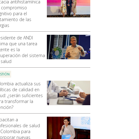
cacia antihistamínica
n compromiso
nitivo para el
atamiento de las
ergias
esidente de ANDI
tima que una tarea
gente es la
cuperación del sistema
 salud
STIÓN
lombia actualiza sus
líticas de calidad en
ud: ¿serán suficientes
ra transformar la
ención?
pacitan a
ofesionales de salud
 Colombia para
corporar nuevas