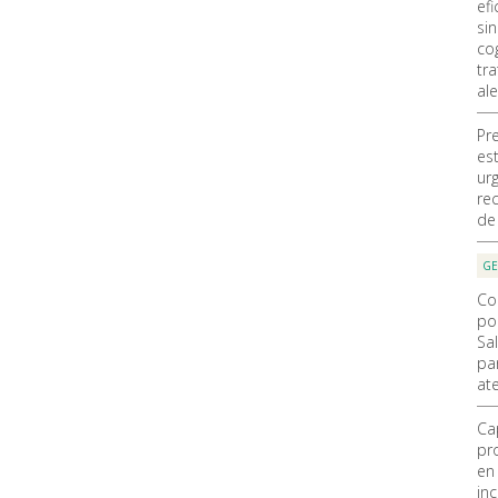
efi
si
cog
tr
al
Pr
es
ur
re
de
GE
Co
po
Sal
pa
at
Ca
pr
en
in