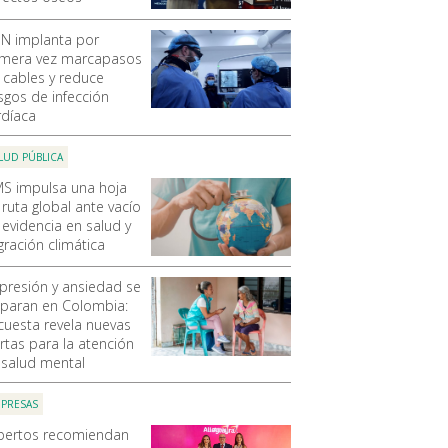
N implanta por
imera vez marcapasos
n cables y reduce
esgos de infección
rdíaca
LUD PÚBLICA
S impulsa una hoja
 ruta global ante vacío
 evidencia en salud y
gración climática
presión y ansiedad se
sparan en Colombia:
cuesta revela nuevas
ertas para la atención
 salud mental
PRESAS
pertos recomiendan