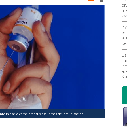
pr
ma
viv
In
en 
au
de
Us
su
ele
at
Su
ente iniciar o completar sus esquemas de inmunización.