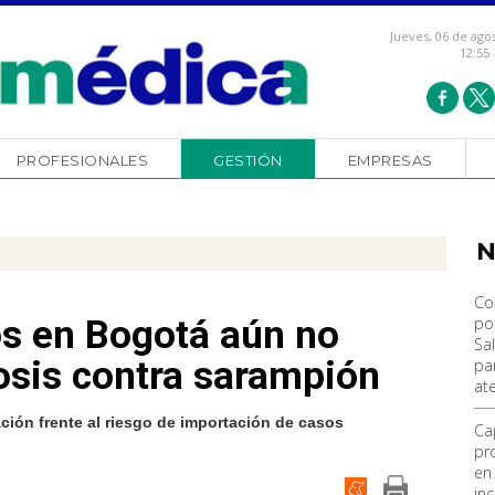
Jueves, 06 de ago
12:55
PROFESIONALES
GESTIÓN
EMPRESAS
N
Co
s en Bogotá aún no
po
Sal
osis contra sarampión
pa
at
ción frente al riesgo de importación de casos
Ca
pr
en
in