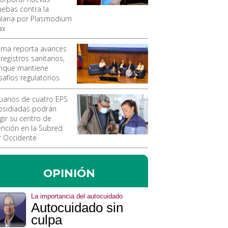
uebas contra la
laria por Plasmodium
ax
vima reporta avances
registros sanitarios,
nque mantiene
safíos regulatorios
uarios de cuatro EPS
bsidiadas podrán
gir su centro de
ención en la Subred
r Occidente
OPINIÓN
La importancia del autocuidado
Autocuidado sin
culpa