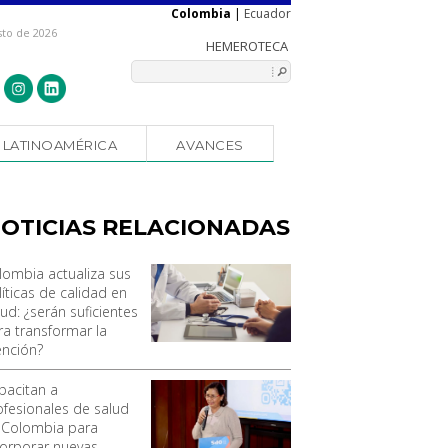
Colombia
|
Ecuador
sto de 2026
LATINOAMÉRICA
AVANCES
OTICIAS RELACIONADAS
lombia actualiza sus
líticas de calidad en
ud: ¿serán suficientes
ra transformar la
ención?
pacitan a
ofesionales de salud
 Colombia para
corporar nuevas