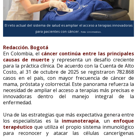
El reto actual del sistema de salud es ampliar el acceso a terapias innovadoras
para pacientes con cáncer.
Foto: Unimedios.
Redacción. Bogotá
En Colombia, el
cáncer continúa entre las principales
causas de muerte
y representa un desafío creciente
para la práctica clínica. De acuerdo con la Cuenta de Alto
Costo, al 31 de octubre de 2025 se registraron 782.868
casos en el país, con mayor frecuencia de cáncer de
mama, próstata y colorrectal. Este panorama refuerza la
necesidad de ampliar el acceso a terapias más precisas e
innovadoras dentro del manejo integral de la
enfermedad.
Una de las estrategias que más expectativa genera entre
los especialistas es la
inmunoterapia
, un
enfoque
terapéutico
que utiliza el propio sistema inmunológico
para reconocer y atacar las células cancerígenas