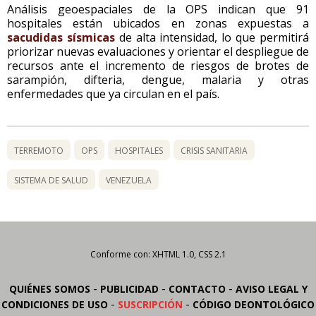
Análisis geoespaciales de la OPS indican que 91
hospitales están ubicados en zonas expuestas a
sacudidas sísmicas
de alta intensidad, lo que permitirá
priorizar nuevas evaluaciones y orientar el despliegue de
recursos ante el incremento de riesgos de brotes de
sarampión, difteria, dengue, malaria y otras
enfermedades que ya circulan en el país.
TERREMOTO
OPS
HOSPITALES
CRISIS SANITARIA
SISTEMA DE SALUD
VENEZUELA
Conforme con: XHTML 1.0, CSS 2.1
-
-
-
QUIÉNES SOMOS
PUBLICIDAD
CONTACTO
AVISO LEGAL Y
-
-
CONDICIONES DE USO
SUSCRIPCIÓN
CÓDIGO DEONTOLÓGICO