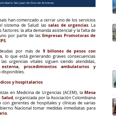
versitario San Juan de Dios de Armenia.
 país han comenzado a cerrar uno de los servicios
l sistema de Salud: las
salas de urgencias
. La
factores: la alta demanda asistencial y la falta de
uno por parte de las
Empresas Promotoras de
EPS
.
a deudas por más de
9 billones de pesos con
s
, lo que está generando graves consecuencias
 las urgencias vitales siguen siendo atendidas,
 externa, procedimientos ambulatorios y
 disponibles.
icos y hospitalarios
istas en Medicina de Urgencias (ACEM), la
Mesa
e Salud
, organizada por la Asociación Colombiana
o con gerentes de hospitales y clínicas de varias
Gobierno Nacional tomar medidas inmediatas para
ario
.