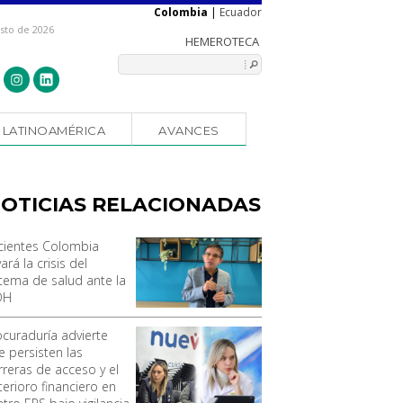
Colombia
|
Ecuador
osto de 2026
LATINOAMÉRICA
AVANCES
OTICIAS RELACIONADAS
cientes Colombia
vará la crisis del
stema de salud ante la
DH
ocuraduría advierte
e persisten las
rreras de acceso y el
terioro financiero en