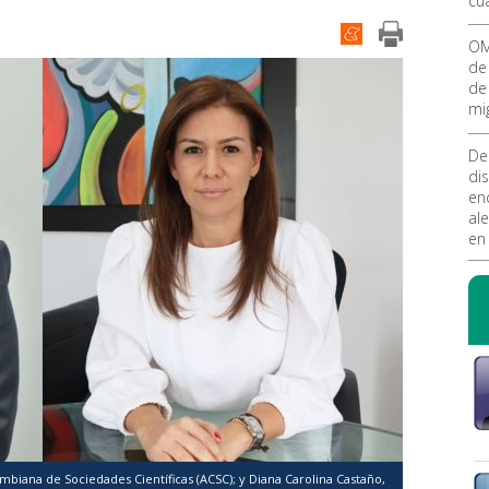
cua
OM
de
de
mi
De
di
en
al
en
biana de Sociedades Científicas (ACSC); y Diana Carolina Castaño,