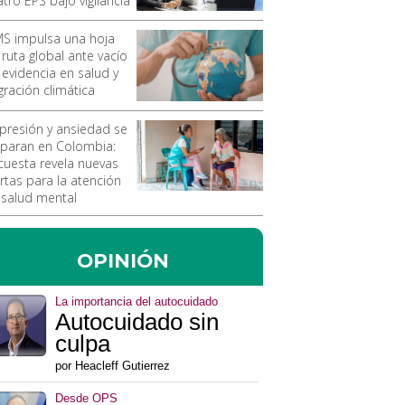
tro EPS bajo vigilancia
S impulsa una hoja
 ruta global ante vacío
 evidencia en salud y
gración climática
presión y ansiedad se
sparan en Colombia:
cuesta revela nuevas
ertas para la atención
 salud mental
OPINIÓN
La importancia del autocuidado
Autocuidado sin
culpa
por Heacleff Gutierrez
Desde OPS