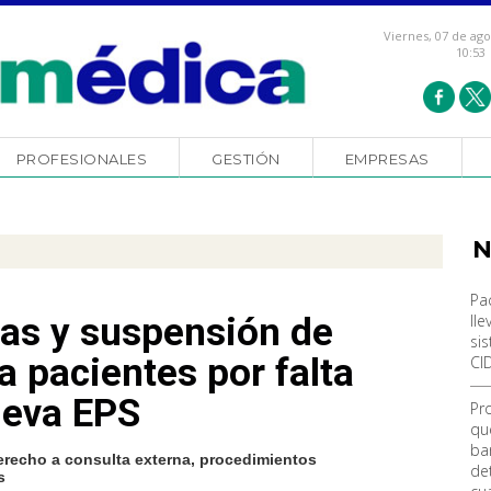
Viernes, 07 de ag
10:53
PROFESIONALES
GESTIÓN
EMPRESAS
N
Pa
ias y suspensión de
lle
si
a pacientes por falta
CI
ueva EPS
Pr
qu
ba
erecho a consulta externa, procedimientos
de
s