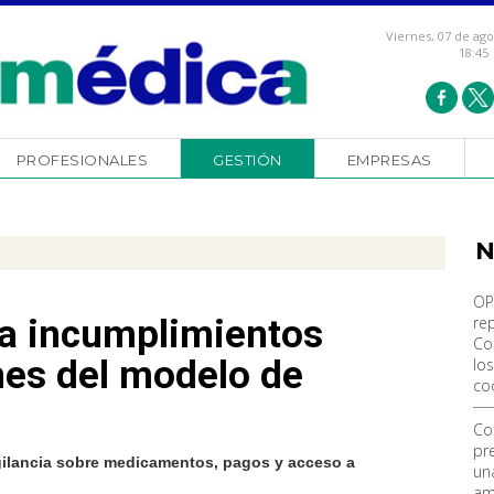
Viernes, 07 de ag
18:45
PROFESIONALES
GESTIÓN
EMPRESAS
N
OP
ta incumplimientos
re
Co
enes del modelo de
los
co
Co
pr
igilancia sobre medicamentos, pagos y acceso a
un
am