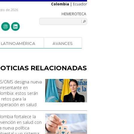
Colombia
|
Ecuador
osto de 2026
LATINOAMÉRICA
AVANCES
OTICIAS RELACIONADAS
S/OMS designa nueva
presentante en
lombia: estos serán
 retos para la
operación en salud
lombia fortalece la
evención en salud con
a nueva política
biental y un sistema