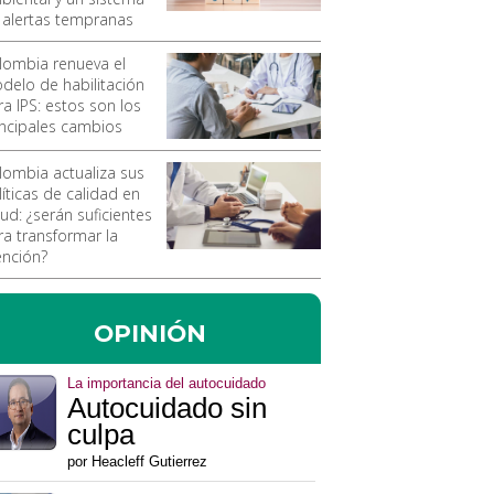
 alertas tempranas
lombia renueva el
delo de habilitación
ra IPS: estos son los
incipales cambios
lombia actualiza sus
líticas de calidad en
ud: ¿serán suficientes
ra transformar la
ención?
OPINIÓN
La importancia del autocuidado
Autocuidado sin
culpa
por Heacleff Gutierrez