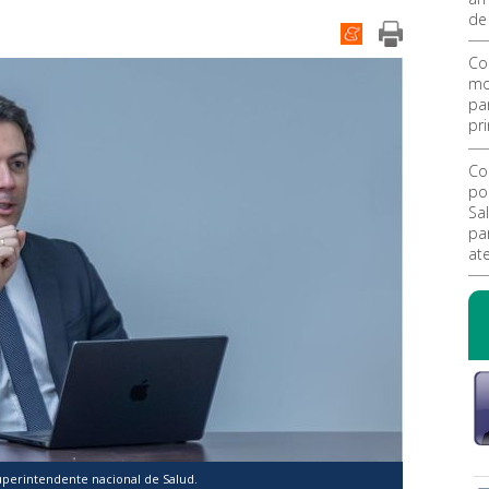
de
Co
mo
pa
pr
Co
po
Sal
pa
at
uperintendente nacional de Salud.