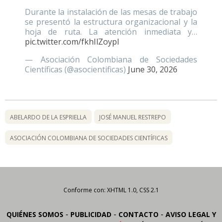
Durante la instalación de las mesas de trabajo
se presentó la estructura organizacional y la
hoja de ruta. La atención inmediata y…
pic.twitter.com/fkhIlZoypI
— Asociación Colombiana de Sociedades
Científicas (@asocientificas)
June 30, 2026
ABELARDO DE LA ESPRIELLA
JOSÉ MANUEL RESTREPO
ASOCIACIÓN COLOMBIANA DE SOCIEDADES CIENTÍFICAS
Conforme con: XHTML 1.0, CSS 2.1
-
-
-
QUIÉNES SOMOS
PUBLICIDAD
CONTACTO
AVISO LEGAL Y