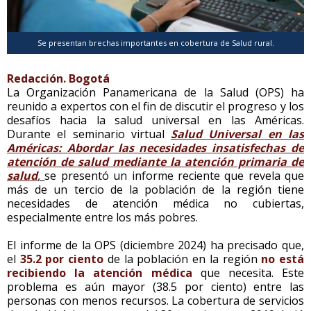
Se presentan brechas importantes en cobertura de Salud rural.
Redacción. Bogotá
La Organización Panamericana de la Salud (OPS) ha
reunido a expertos con el fin de discutir el progreso y los
desafíos hacia la salud universal en las Américas.
Durante el seminario virtual
Salud Universal en las
Américas: Abordar las necesidades insatisfechas de
atención de salud mediante la atención primaria de
salud
,
se presentó un informe reciente que revela que
más de un tercio de la población de la región tiene
necesidades de atención médica no cubiertas,
especialmente entre los más pobres.
El informe de la OPS (diciembre 2024) ha precisado que,
el
35.2 por ciento
de la población en la región
no está
recibiendo la atención médica
que necesita. Este
problema es aún mayor (38.5 por ciento) entre las
personas con menos recursos. La cobertura de servicios