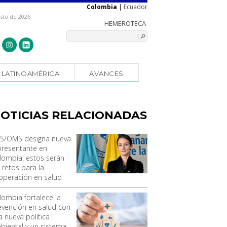
Colombia
|
Ecuador
osto de 2026
LATINOAMÉRICA
AVANCES
OTICIAS RELACIONADAS
S/OMS designa nueva
presentante en
lombia: estos serán
 retos para la
operación en salud
lombia fortalece la
evención en salud con
a nueva política
biental y un sistema