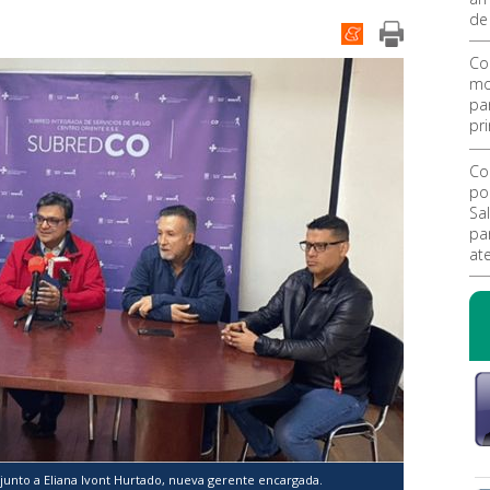
de
Co
mo
pa
pr
Co
po
Sal
pa
at
junto a Eliana Ivont Hurtado, nueva gerente encargada.