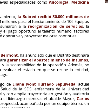
nuevas especialidades como
Psicología, Medicina
ipamiento,
la Subred recibió 30.000 millones de
4 millones para el funcionamiento de 106 Equipos
e sumaron a la
reorganización de servicios
, la
 y el pago oportuno al talento humano, factores
d operativa y proyectar mejoras continuas.
 Bermont
, ha anunciado que el Distrito destinará
para
garantizar el abastecimiento de insumos
,
 y la sostenibilidad de la operación. Además, se
 evaluar el estado en que se recibe la entidad,
pago.
rgo de
Eliana Ivont Hurtado Sepúlveda
, actual
e Salud de la SDS, enfermera de la Universidad
l y con amplia trayectoria en gestión y auditoría
á el liderazgo mientras el alcalde Mayor,
Carlos
en propiedad, acompañada por un equipo técnico en