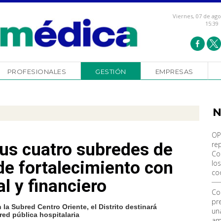
Viernes, 07 de ag
15:39
PROFESIONALES
GESTIÓN
EMPRESAS
N
OP
us cuatro subredes de
re
Co
 de fortalecimiento con
los
co
l y financiero
Co
pr
 la Subred Centro Oriente, el Distrito destinará
un
red pública hospitalaria
am