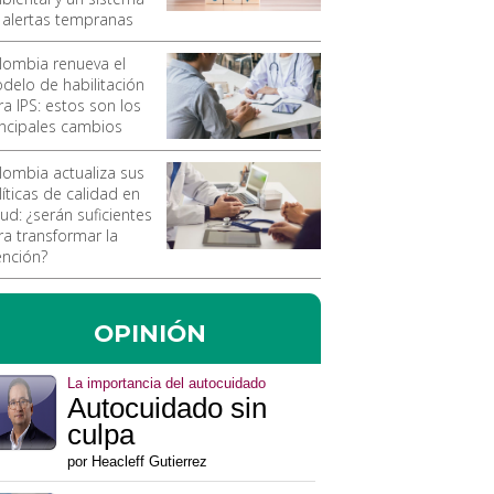
 alertas tempranas
lombia renueva el
delo de habilitación
ra IPS: estos son los
incipales cambios
lombia actualiza sus
líticas de calidad en
ud: ¿serán suficientes
ra transformar la
ención?
OPINIÓN
La importancia del autocuidado
Autocuidado sin
culpa
por Heacleff Gutierrez